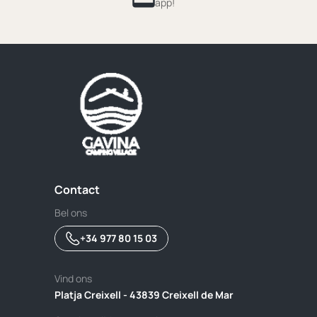
app!
Contact
Bel ons
+34 977 80 15 03
Vind ons
Platja Creixell - 43839 Creixell de Mar