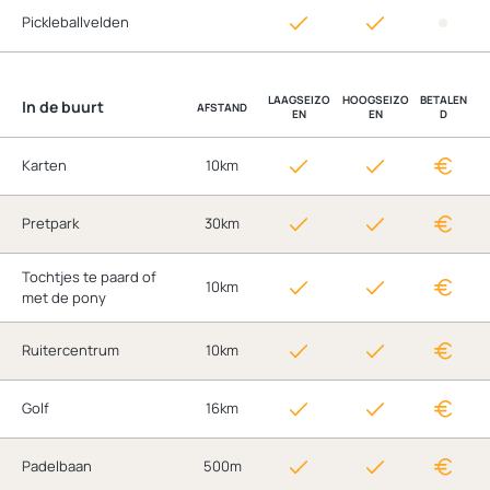
Pickleballvelden
LAAGSEIZO
HOOGSEIZO
BETALEN
In de buurt
AFSTAND
EN
EN
D
Karten
10km
Pretpark
30km
Tochtjes te paard of
10km
met de pony
Ruitercentrum
10km
Golf
16km
Padelbaan
500m