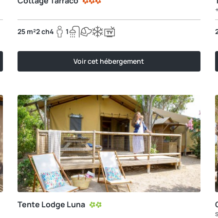
Cottage Tarraco
25 m²
2 ch
4
1
Voir cet hébergement
Tente Lodge Luna