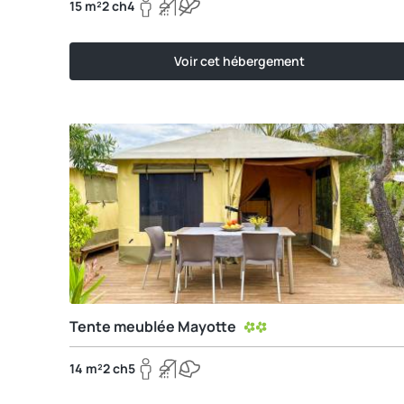
15 m²
2 ch
4
Voir cet hébergement
Tente meublée Mayotte
14 m²
2 ch
5