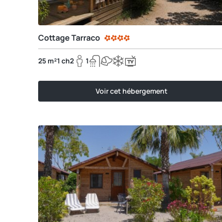
Cottage Tarraco
25 m²
1 ch
2
1
Voir cet hébergement