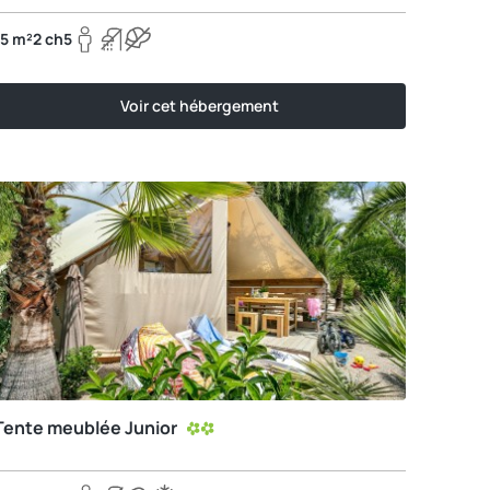
15 m²
2 ch
5
Voir cet hébergement
Tente meublée Junior