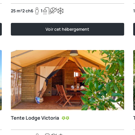
25 m²
2 ch
6
1
Voir cet hébergement
Tente Lodge Victoria