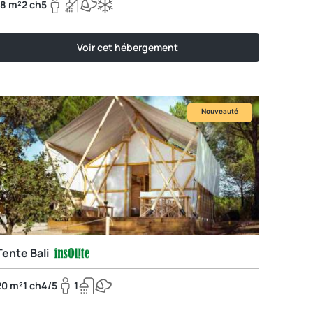
18 m²
2 ch
5
Voir cet hébergement
Nouveauté
Tente Bali
20 m²
1 ch
4/5
1