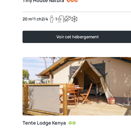
Tiny House Natura
20 m²
1 ch
2/4
1
Voir cet hébergement
Tente Lodge Kenya