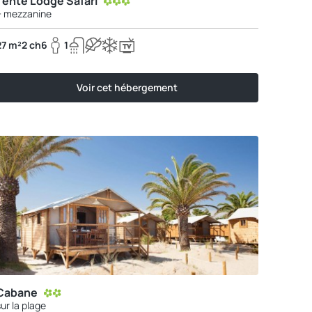
Tente Lodge Safari
+ mezzanine
27 m²
2 ch
6
1
Voir cet hébergement
Cabane
sur la plage