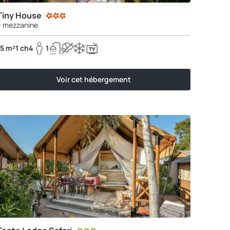
Tiny House
+ mezzanine
15 m²
1 ch
4
1
Voir cet hébergement