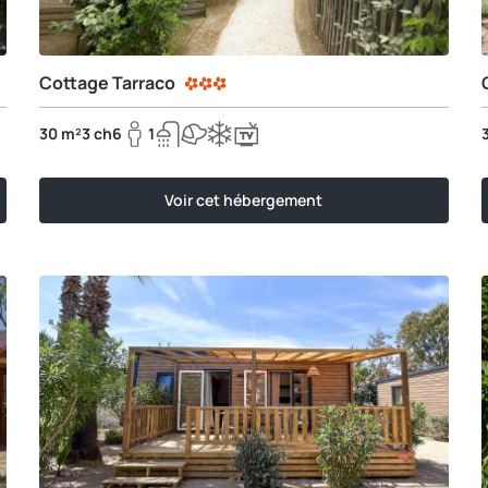
Cottage Tarraco
30 m²
3 ch
6
1
Voir cet hébergement