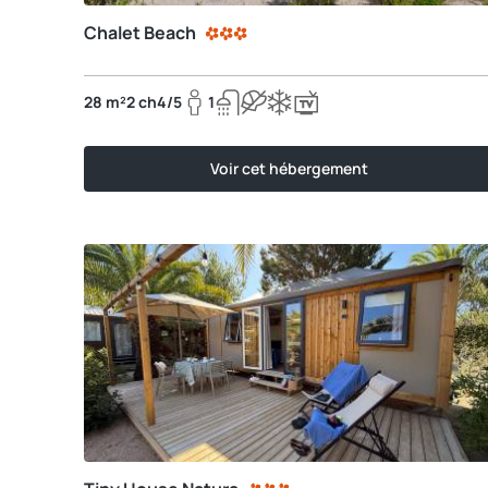
Chalet Beach
28 m²
2 ch
4/5
1
Voir cet hébergement