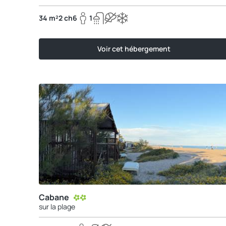
34 m²
2 ch
6
1
Voir cet hébergement
Cabane
sur la plage