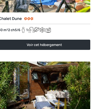
Chalet Dune
30 m²
2 ch
5/6
1
Voir cet hébergement