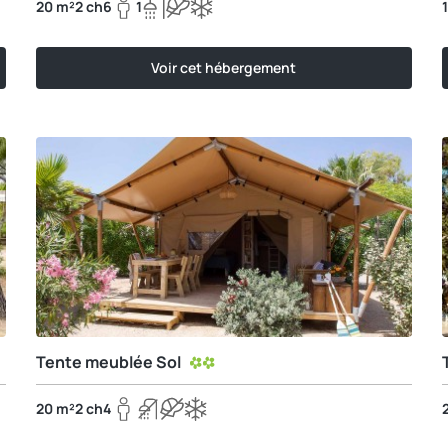
20 m²
2 ch
6
1
Voir cet hébergement
Tente meublée Sol
20 m²
2 ch
4