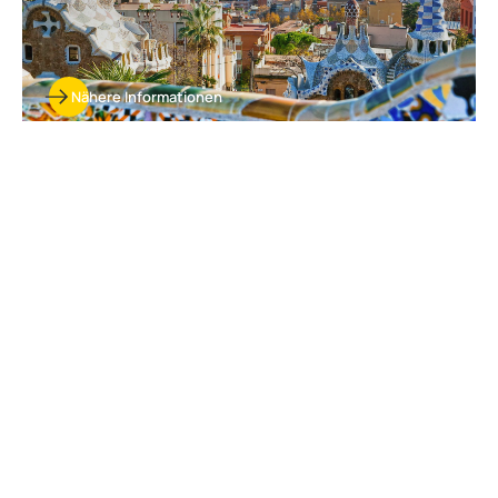
Nähere Informationen
Creixell: eine Stadt im Süden
Kataloniens
Creixell ist ein ideal gelegener Ausgangspunkt, um alle Reichtümer
der Costa Dorada zu entdecken. Zögern Sie also nicht länger und
besuchen Sie Creixell, das nur eine Stunde von Barcelona und
wenige Kilometer von Tarragona entfernt liegt. Während Ihrer
Campingferien in diesem charmanten Badeort können Sie alle
Vorzüge des Mittelmeers, des sonnigen Klimas und der
feinsandigen Strände voll und ganz auskosten. Auch das
Stadtzentrum ist einen Abstecher wert: Lassen Sie sich auf der
Terrasse eines Restaurants nieder und verwöhnen Sie sich mit
den berühmten spanischen Tapas.
Lust auf einen wirklich außergewöhnlichen Tag? Nur 30 Minuten