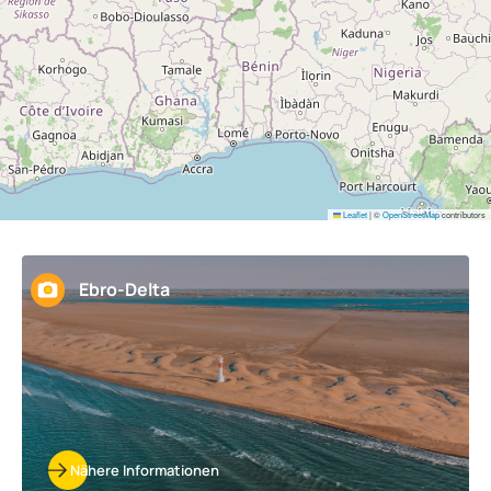
Leaflet
|
©
OpenStreetMap
contributors
Ebro-Delta
Nähere Informationen